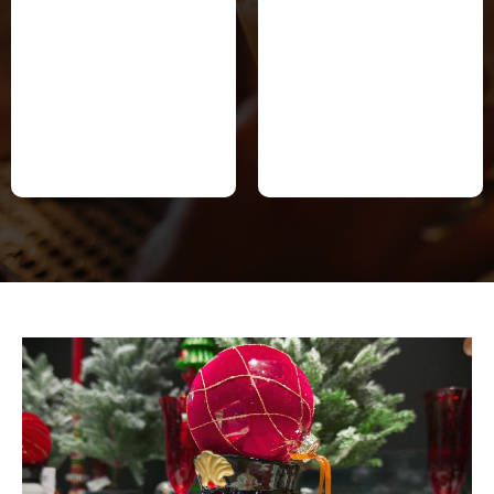
done
done
호텔도시락
연예인도시락
"특급호텔"의 고품격 서비스를,
연예인도시락 특별한 나만의 "우상"
격조있는 품위와 특별함을 담아 드리겠
우리들의 색깔을 그 분 에게 전해드리겠
습니다
습니다.
보다 특별한 고객분들께 보답하는 '호텔
"사랑을 그대 품안에".. 연예인도시락.
도시락".
www.연예인도시락.com
www.호텔도시락.com