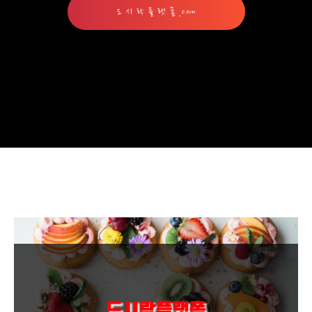
도 시 락 플 랫 폼 .com
도시락플랫폼