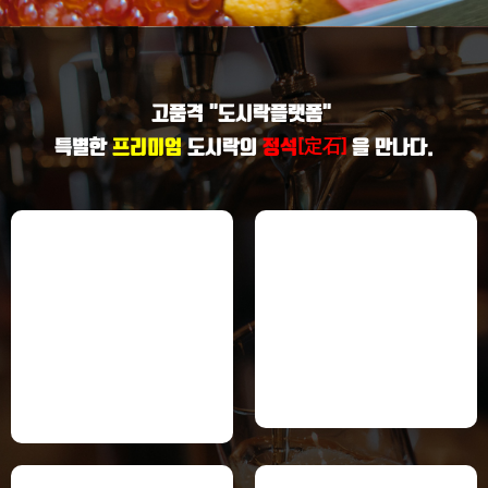
고품격 "도시락플랫폼"
定石
[
]
특별한
프리미엄
도시락의
정석
을 만나다.
done
done
웨딩도시락
한식도시락
"웨딩" 하객분들께 행복한 시간을 만들어
전통의 "미"와 한식 고유의 특별함을 살
드릴 수 있는
려
정성을 모아 준비하는 웨딩전문 맞춤 메
도시락의 품격을 높여드리겠습니다
뉴로
정성과 전통이 함께하는 수제한식의 "표
소중한 "프리미엄" 서비스로 다가가겠습
준"이 되겠습니다.
니다.
www.한식도시락.com
www.웨딩도시락.com