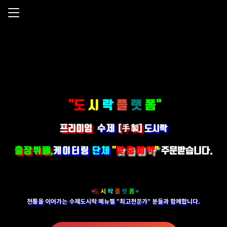
도시락플랫폼
"도
시
락
플
랫
폼"
프리미엄
수제
手製
[
]
도시락
출장뷔페
,
케이터링
단체
"
맞춤예약
"
주문받습니다.
"
도
시
락
플
랫
폼
"
전통을 이어가는 수제도시락 메뉴별 "최고전문가" 분들과 함께합니다.